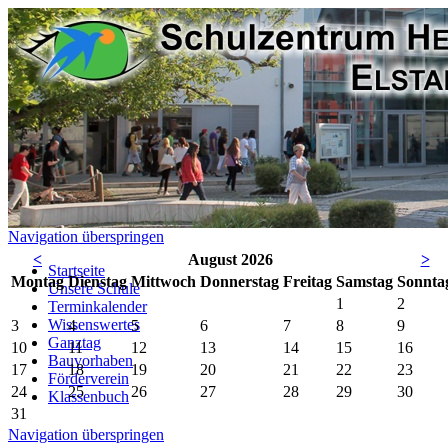
Navigation überspringen
<
August 2026
>
Startseite
Mo
ntag
Di
enstag
Mi
ttwoch
Do
nnerstag
Fr
eitag
Sa
mstag
So
nnta
Unsere Schule
1
2
Terminkalender
Wissenswertes
3
4
5
6
7
8
9
Ganztag
10
11
12
13
14
15
16
Bauvorhaben
17
18
19
20
21
22
23
Förderverein
24
25
26
27
28
29
30
Klassenbuch
31
Navigation überspringen