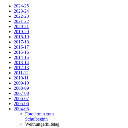
2024-25
2023-24
2022-23
2021-22
2020-21
2019-20
2018-19
2017-18
2016-17
2015-16
2014-15
2013-14
2012-13
2011-12
2010-11
2009-10
2008-09
2007-08
2006-07
2005-06
2004-05
Fototermin zum
Schulbeginn
Welthungerhilfetag