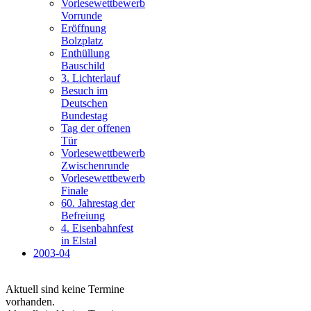
Vorlesewettbewerb
Vorrunde
Eröffnung
Bolzplatz
Enthüllung
Bauschild
3. Lichterlauf
Besuch im
Deutschen
Bundestag
Tag der offenen
Tür
Vorlesewettbewerb
Zwischenrunde
Vorlesewettbewerb
Finale
60. Jahrestag der
Befreiung
4. Eisenbahnfest
in Elstal
2003-04
Aktuell sind keine Termine
vorhanden.