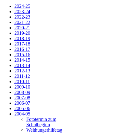
2024-25
2023-24
2022-23
2021-22
2020-21
2019-20
2018-19
2017-18
2016-17
2015-16
2014-15
2013-14
2012-13
2011-12
2010-11
2009-10
2008-09
2007-08
2006-07
2005-06
2004-05
Fototermin zum
Schulbeginn
Welthungerhilfetag