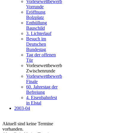
Vorlesewettbewerb
Vorrunde
Eröffnung
Bolzplatz
Enthüllung
Bauschild
3. Lichterlauf
Besuch im
Deutschen
Bundestag
Tag der offenen
Tür
Vorlesewettbewerb
Zwischenrunde
Vorlesewettbewerb
Finale
60. Jahrestag der
Befreiung
4. Eisenbahnfest
in Elstal
2003-04
Aktuell sind keine Termine
vorhanden.