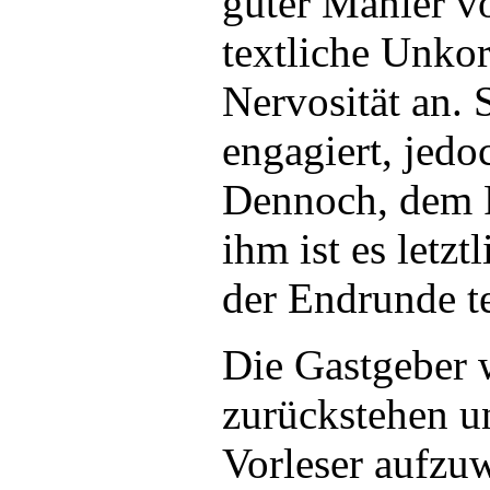
guter Manier vo
textliche Unkor
Nervosität an. 
engagiert, jedo
Dennoch, dem P
ihm ist es letz
der Endrunde t
Die Gastgeber w
zurückstehen un
Vorleser aufzuw