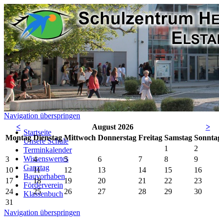
Navigation überspringen
<
August 2026
>
Startseite
Mo
ntag
Di
enstag
Mi
ttwoch
Do
nnerstag
Fr
eitag
Sa
mstag
So
nnta
Unsere Schule
1
2
Terminkalender
Wissenswertes
3
4
5
6
7
8
9
Ganztag
10
11
12
13
14
15
16
Bauvorhaben
17
18
19
20
21
22
23
Förderverein
24
25
26
27
28
29
30
Klassenbuch
31
Navigation überspringen