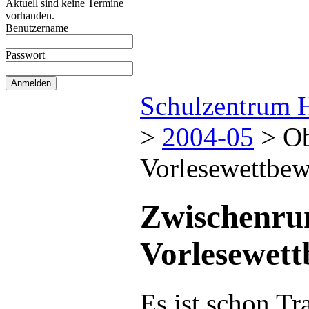
Aktuell sind keine Termine
vorhanden.
Benutzername
Passwort
Schulzentrum 
>
2004-05
>
Ob
Vorlesewettbe
Zwischenru
Vorlesewett
Es ist schon Tr