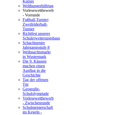
Kurses
Welthungerhilfetag
Vorlesewettbewerb
- Vorrunde
Fußball-Turnier;
Zweifelderball-
Turnier
Richtfest unseres
Schulerweiterungsbaus
Schachturnier
Jahrgangsstufe 8
Weihnachtsmarkt
in Wustermark
Die 9. Klassen
machen einen
Ausflug in die
Geschichte
Tag der offenen
Tür
Geografie-
Schulolympiade
Vorlesewettbewerb
- Zwischenrunde
Schulmeisterschaft
im Kegeln -