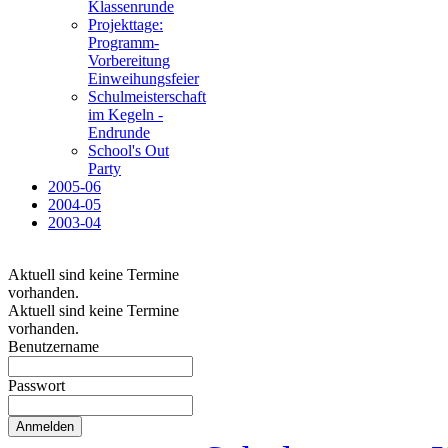
Klassenrunde
Projekttage:
Programm-
Vorbereitung
Einweihungsfeier
Schulmeisterschaft
im Kegeln -
Endrunde
School's Out
Party
2005-06
2004-05
2003-04
Aktuell sind keine Termine
vorhanden.
Aktuell sind keine Termine
vorhanden.
Benutzername
Passwort