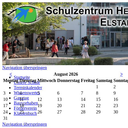
Navigation überspringen
<
August 2026
>
Startseite
Mo
ntag
Di
enstag
Mi
ttwoch
Do
nnerstag
Fr
eitag
Sa
mstag
So
nnta
Unsere Schule
1
2
Terminkalender
Wissenswertes
3
4
5
6
7
8
9
Ganztag
10
11
12
13
14
15
16
Bauvorhaben
17
18
19
20
21
22
23
Förderverein
24
25
26
27
28
29
30
Klassenbuch
31
Navigation überspringen