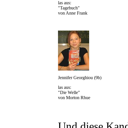
las aus:
"Tagebuch"
von Anne Frank
Jennifer Georghiou (9b)
las aus:
"Die Welle"
von Morton Rhue
Und diese Kand