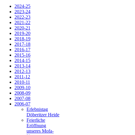
2024-25
2023-24
2022-23
2021-22
2020-21
2019-20
2018-19
2017-18
2016-17
2015-16
2014-15
2013-14
2012-13
2011-12
2010-11
2009-10
2008-09
2007-08
2006-07
Erlebnistag
Döberitzer Heide
Feierliche
Eröffnung
unseres Mofa-