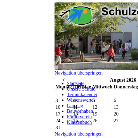
Navigation überspringen
<
August 2026
Startseite
Mo
ntag
Di
enstag
Mi
ttwoch
Do
nnerstag
Unsere Schule
Terminkalender
Wissenswertes
3
4
5
6
Ganztag
10
11
12
13
Bauvorhaben
17
18
19
20
Förderverein
24
25
26
27
Klassenbuch
31
Navigation überspringen