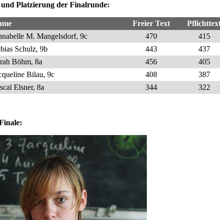
 und Platzierung der Finalrunde:
ame
Freier Text
Pflichttex
nabelle M. Mangelsdorf, 9c
470
415
bias Schulz, 9b
443
437
rah Böhm, 8a
456
405
cqueline Bilau, 9c
408
387
scal Elsner, 8a
344
322
Finale: