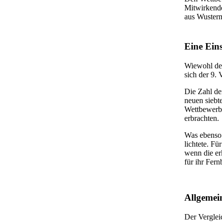
Mitwirkende
aus Wuster
Eine Ein
Wiewohl der
sich der 9. 
Die Zahl der
neuen siebt
Wettbewerbe
erbrachten.
Was ebenso 
lichtete. Fü
wenn die er
für ihr Fern
Allgemei
Der Verglei