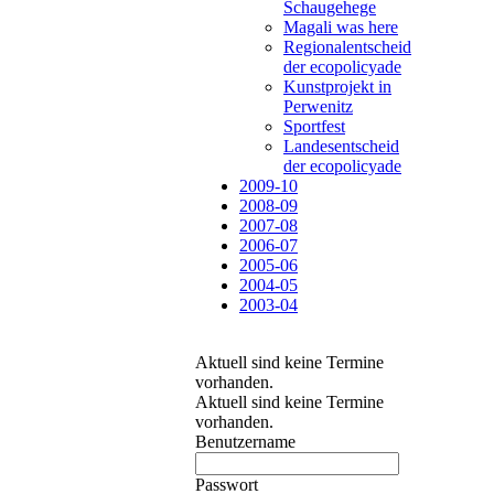
Schaugehege
Magali was here
Regionalentscheid
der ecopolicyade
Kunstprojekt in
Perwenitz
Sportfest
Landesentscheid
der ecopolicyade
2009-10
2008-09
2007-08
2006-07
2005-06
2004-05
2003-04
Aktuell sind keine Termine
vorhanden.
Aktuell sind keine Termine
vorhanden.
Benutzername
Passwort