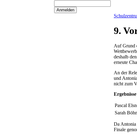
Schulzentr
9. Vo
Auf Grund e
Wettbewerbs
deshalb den
erneute Cha
An der Rele
und Antonia
nicht zum V
Ergebnisse
Pascal Elsn
Sarah Böhm
Da Antonia 
Finale gen