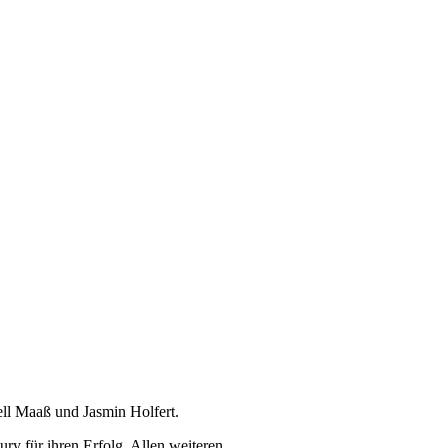
ell Maaß und Jasmin Holfert.
ry für ihren Erfolg. Allen weiteren