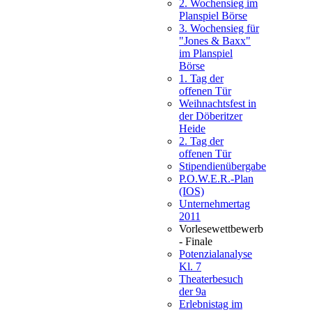
2. Wochensieg im
Planspiel Börse
3. Wochensieg für
"Jones & Baxx"
im Planspiel
Börse
1. Tag der
offenen Tür
Weihnachtsfest in
der Döberitzer
Heide
2. Tag der
offenen Tür
Stipendienübergabe
P.O.W.E.R.-Plan
(IOS)
Unternehmertag
2011
Vorlesewettbewerb
- Finale
Potenzialanalyse
Kl. 7
Theaterbesuch
der 9a
Erlebnistag im