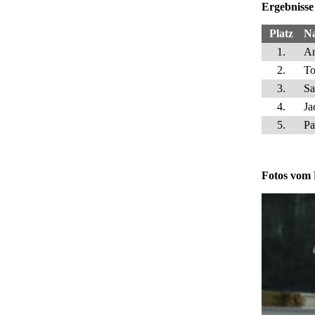
Ergebnisse
Platz
N
1.
An
2.
To
3.
Sa
4.
Ja
5.
Pa
Fotos vom 