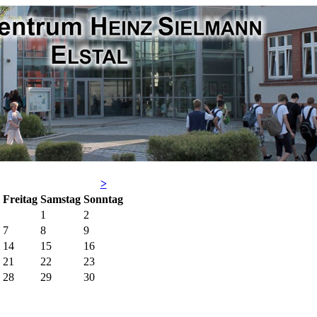
>
Fr
eitag
Sa
mstag
So
nntag
1
2
7
8
9
14
15
16
21
22
23
28
29
30