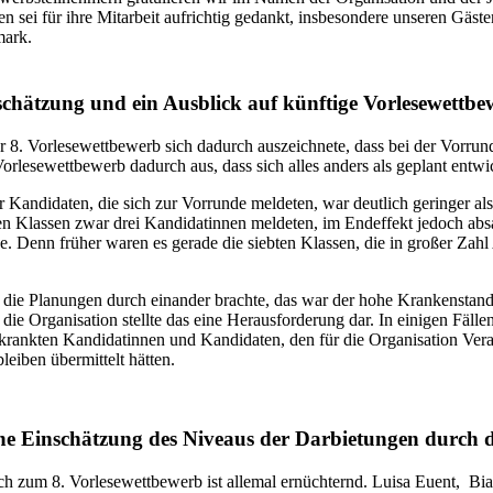
n sei für ihre Mitarbeit aufrichtig gedankt, insbesondere unseren Gäst
mark.
schätzung und ein Ausblick auf künftige Vorlesewettbe
 8. Vorlesewettbewerb sich dadurch auszeichnete, dass bei der Vorrun
Vorlesewettbewerb dadurch aus, dass sich alles anders als geplant entwi
 Kandidaten, die sich zur Vorrunde meldeten, war deutlich geringer als 
en Klassen zwar drei Kandidatinnen meldeten, im Endeffekt jedoch abs
. Denn früher waren es gerade die siebten Klassen, die in großer Z
die Planungen durch einander brachte, das war der hohe Krankenstand
r die Organisation stellte das eine Herausforderung dar. In einigen Fäll
krankten Kandidatinnen und Kandidaten, den für die Organisation Ver
bleiben übermittelt hätten.
ne Einschätzung des Niveaus der Darbietungen durch 
ch zum 8. Vorlesewettbewerb ist allemal ernüchternd. Luisa Euent, B