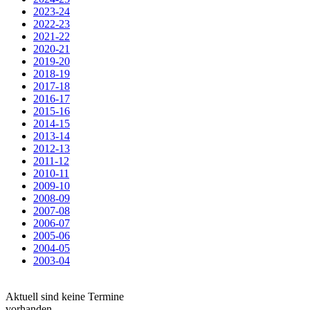
2023-24
2022-23
2021-22
2020-21
2019-20
2018-19
2017-18
2016-17
2015-16
2014-15
2013-14
2012-13
2011-12
2010-11
2009-10
2008-09
2007-08
2006-07
2005-06
2004-05
2003-04
Aktuell sind keine Termine
vorhanden.