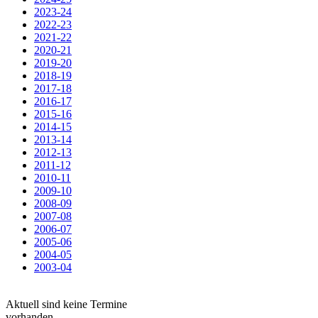
2023-24
2022-23
2021-22
2020-21
2019-20
2018-19
2017-18
2016-17
2015-16
2014-15
2013-14
2012-13
2011-12
2010-11
2009-10
2008-09
2007-08
2006-07
2005-06
2004-05
2003-04
Aktuell sind keine Termine
vorhanden.