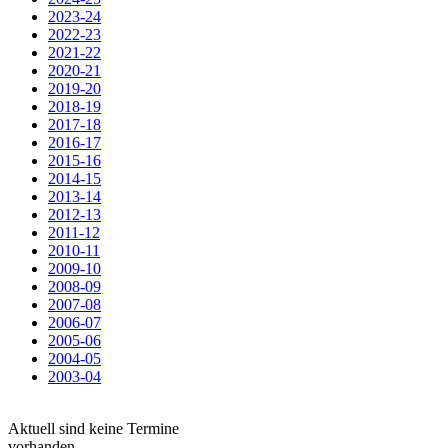
2023-24
2022-23
2021-22
2020-21
2019-20
2018-19
2017-18
2016-17
2015-16
2014-15
2013-14
2012-13
2011-12
2010-11
2009-10
2008-09
2007-08
2006-07
2005-06
2004-05
2003-04
Aktuell sind keine Termine
vorhanden.