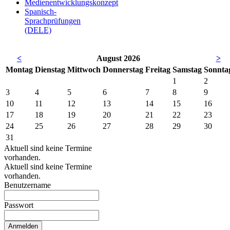
Medienentwicklungskonzept
Spanisch-
Sprachprüfungen
(DELE)
<
August 2026
>
Mo
ntag
Di
enstag
Mi
ttwoch
Do
nnerstag
Fr
eitag
Sa
mstag
So
nnta
1
2
3
4
5
6
7
8
9
10
11
12
13
14
15
16
17
18
19
20
21
22
23
24
25
26
27
28
29
30
31
Aktuell sind keine Termine
vorhanden.
Aktuell sind keine Termine
vorhanden.
Benutzername
Passwort