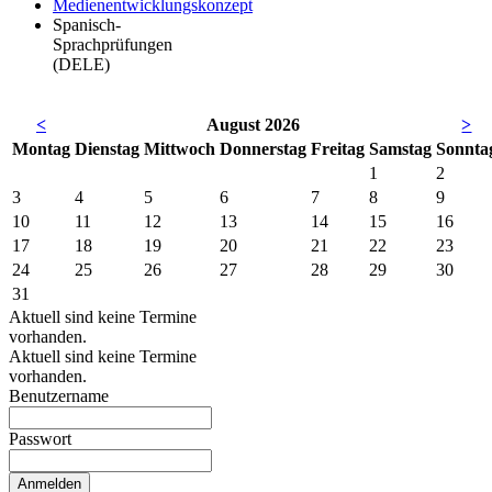
Medienentwicklungskonzept
Spanisch-
Sprachprüfungen
(DELE)
<
August 2026
>
Mo
ntag
Di
enstag
Mi
ttwoch
Do
nnerstag
Fr
eitag
Sa
mstag
So
nnta
1
2
3
4
5
6
7
8
9
10
11
12
13
14
15
16
17
18
19
20
21
22
23
24
25
26
27
28
29
30
31
Aktuell sind keine Termine
vorhanden.
Aktuell sind keine Termine
vorhanden.
Benutzername
Passwort