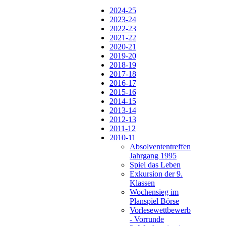
2024-25
2023-24
2022-23
2021-22
2020-21
2019-20
2018-19
2017-18
2016-17
2015-16
2014-15
2013-14
2012-13
2011-12
2010-11
Absolvententreffen
Jahrgang 1995
Spiel das Leben
Exkursion der 9.
Klassen
Wochensieg im
Planspiel Börse
Vorlesewettbewerb
- Vorrunde