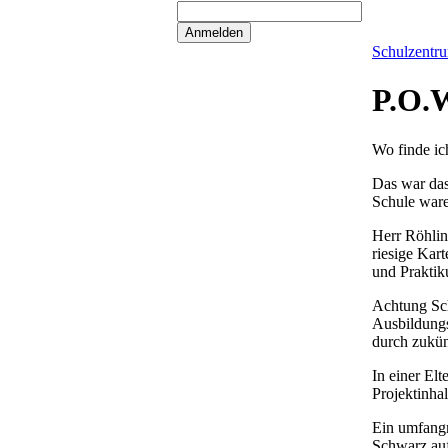
Schulzentr
P.O.W
Wo finde ic
Das war das
Schule ware
Herr Röhling
riesige Kar
und Praktik
Achtung Sch
Ausbildungs
durch zukünf
In einer El
Projektinhal
Ein umfangr
Schwarz au