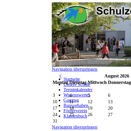
Navigation überspringen
<
August 2026
Startseite
Mo
ntag
Di
enstag
Mi
ttwoch
Do
nnerstag
Unsere Schule
Terminkalender
Wissenswertes
3
4
5
6
Ganztag
10
11
12
13
Bauvorhaben
17
18
19
20
Förderverein
24
25
26
27
Klassenbuch
31
Navigation überspringen