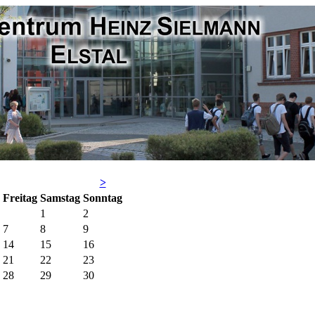
>
Fr
eitag
Sa
mstag
So
nntag
1
2
7
8
9
14
15
16
21
22
23
28
29
30