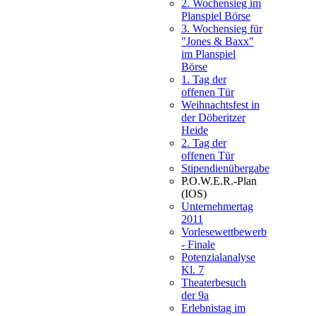
2. Wochensieg im
Planspiel Börse
3. Wochensieg für
"Jones & Baxx"
im Planspiel
Börse
1. Tag der
offenen Tür
Weihnachtsfest in
der Döberitzer
Heide
2. Tag der
offenen Tür
Stipendienübergabe
P.O.W.E.R.-Plan
(IOS)
Unternehmertag
2011
Vorlesewettbewerb
- Finale
Potenzialanalyse
Kl. 7
Theaterbesuch
der 9a
Erlebnistag im