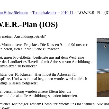
um Heinz Sielmann
>
Terminkalender
>
2010-11
>
P.O.W.E.R.-Plan (I
.E.R.-Plan (IOS)
h meinen Ausbildungsbetrieb?
 Motto unseres Projektes. Die Klassen 9a und 9d unserer
n bereit, sich auf die Suche zu machen.
, unser Projektleiter, begleitete uns auf dem Weg, eine
te des Landkreises Havelland mit Adressen von Ausbildungs-
umsplätzen zu bestücken.
üler der 10. Klassen! Hier findet ihr Adressen für
plätze. Und was einmal begonnen wurde, wird natürlich
tige Klassen fortgesetzt.
ternversammlung wurden unsere Eltern über die
te und die aktuelle Ausbildungssituation informiert.
eicher 3-stündiger Test am Computer brachte uns ins Staunen. Alle 
f Weiß.