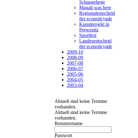
Schaugehege
Magali was here
Regionalentscheid
der ecopolicyade
Kunstprojekt in
Perwenitz
Sportfest
Landesentscheid
der ecopolicyade
2009-10
2008-09
2007-08
2006-07
2005-06
2004-05
2003-04
Aktuell sind keine Termine
vorhanden.
Aktuell sind keine Termine
vorhanden.
Benutzername
Passwort