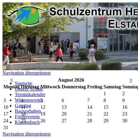
Navigation überspringen
<
August 2026
>
Startseite
Mo
ntag
Di
enstag
Mi
ttwoch
Do
nnerstag
Fr
eitag
Sa
mstag
So
nnta
Unsere Schule
1
2
Terminkalender
Wissenswertes
3
4
5
6
7
8
9
Ganztag
10
11
12
13
14
15
16
Bauvorhaben
17
18
19
20
21
22
23
Förderverein
24
25
26
27
28
29
30
Klassenbuch
31
Navigation überspringen