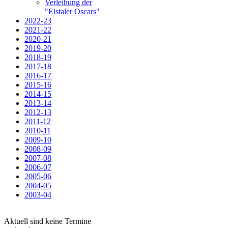
Verleihung der
"Elstaler Oscars"
2022-23
2021-22
2020-21
2019-20
2018-19
2017-18
2016-17
2015-16
2014-15
2013-14
2012-13
2011-12
2010-11
2009-10
2008-09
2007-08
2006-07
2005-06
2004-05
2003-04
Aktuell sind keine Termine