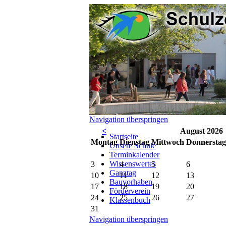
Navigation überspringen
<
August 2026
Startseite
Mo
ntag
Di
enstag
Mi
ttwoch
Do
nnerstag
Unsere Schule
Terminkalender
Wissenswertes
3
4
5
6
Ganztag
10
11
12
13
Bauvorhaben
17
18
19
20
Förderverein
24
25
26
27
Klassenbuch
31
Navigation überspringen