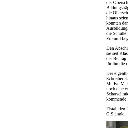
der Oberschu
Bildungsträ
die Obersch
hinaus seie
könnten dan
Ausbildungs
die Schulle
Zukunft beg
Den Abschlu
sie seit Kl
der Beitrag
für ihn die 
Der eigentl
Schreiber st
Mit Fa. Mah
noch eine w
Scharschmid
kommende Sc
Elstal, den
G.Stängle