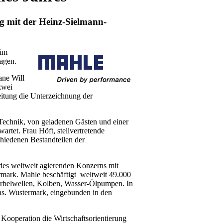
g mit der Heinz-Sielmann-
 im
jagen.
ane Will
zwei
itung die Unterzeichnung der
Technik, von geladenen Gästen und einer
artet. Frau Höft, stellvertretende
chiedenen Bestandteilen der
des weltweit agierenden Konzerns mit
ermark. Mahle beschäftigt weltweit 49.000
 Kurbelwellen, Kolben, Wasser-Ölpumpen. In
ns. Wustermark, eingebunden in den
n Kooperation die Wirtschaftsorientierung