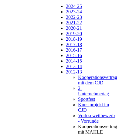
2024-25
2023-24
2022-23
2021-22
2020-21
2019-20
2018-19
2017-18
2016-17
2015-16
2014-15
2013-14
2012-13
Kooperationsvertrag
mit dem CJD
2.
Unternehmertag
Sportfest
Kunstprojekt im
CJD
Vorlesewettbewerb
- Vorrunde
Kooperationsvertrag
mit MAHLE