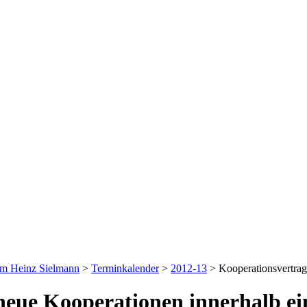
um Heinz Sielmann
>
Terminkalender
>
2012-13
>
Kooperationsvertr
neue Kooperationen innerhalb ei