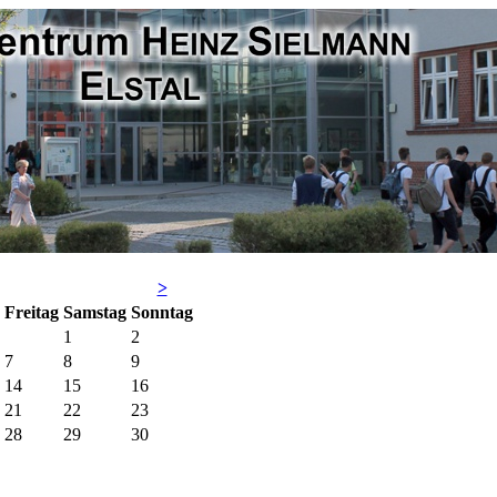
>
Fr
eitag
Sa
mstag
So
nntag
1
2
7
8
9
14
15
16
21
22
23
28
29
30