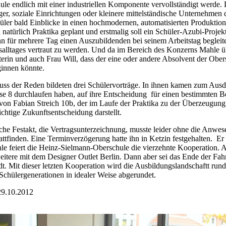
le endlich mit einer industriellen Komponente vervollständigt werde. D
ger, soziale Einrichtungen oder kleinere mittelständische Unternehme
üler bald Einblicke in einen hochmodernen, automatisierten Produkt
n natürlich Praktika geplant und erstmalig soll ein Schüler-Azubi-Proj
n für mehrere Tag einen Auszubildenden bei seinem Arbeitstag beglei
alltages vertraut zu werden. Und da im Bereich des Konzerns Mahle üb
iterin und auch Frau Will, dass der eine oder andere Absolvent der Ober
innen könnte.
ss der Reden bildeten drei Schülervorträge. In ihnen kamen zum Ausdru
asse 8 durchlaufen haben, auf ihre Entscheidung für einen bestimmten 
 von Fabian Streich 10b, der im Laufe der Praktika zu der Überzeugung 
richtige Zukunftsentscheidung darstellt.
iche Festakt, die Vertragsunterzeichnung, musste leider ohne die Anwe
attfinden. Eine Terminverzögerung hatte ihn in Ketzin festgehalten. Er s
le feiert die Heinz-Sielmann-Oberschule die vierzehnte Kooperation.
eitere mit dem Designer Outlet Berlin. Dann aber sei das Ende der Fahn
t. Mit dieser letzten Kooperation wird die Ausbildungslandschaftt rund
hülergenerationen in idealer Weise abgerundet.
 29.10.2012