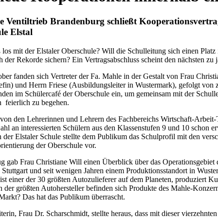
e Ventiltrieb Brandenburg schließt Kooperationsvertra
e Elstal
 los mit der Elstaler Oberschule? Will die Schulleitung sich einen Platz
 der Rekorde sichern? Ein Vertragsabschluss scheint den nächsten zu 
er fanden sich Vertreter der Fa. Mahle in der Gestalt von Frau Christi
efin) und Herrn Friese (Ausbildungsleiter in Wustermark), gefolgt von 
den im Schülercafé der Oberschule ein, um gemeinsam mit der Schulle
 feierlich zu begehen.
von den Lehrerinnen und Lehrern des Fachbereichs Wirtschaft-Arbeit-
Zahl an interessierten Schülern aus den Klassenstufen 9 und 10 schon erw
n der Elstaler Schule stellte dem Publikum das Schulprofil mit den vers
orientierung der Oberschule vor.
 gab Frau Christiane Will einen Überblick über das Operationsgebiet 
n Stuttgart und seit wenigen Jahren einem Produktionsstandort in Wust
, ist einer der 30 größten Autozulieferer auf dem Planeten, produziert
 der größten Autohersteller befinden sich Produkte des Mahle-Konzer
Markt? Das hat das Publikum überrascht.
terin, Frau Dr. Scharschmidt, stellte heraus, dass mit dieser vierzehnte