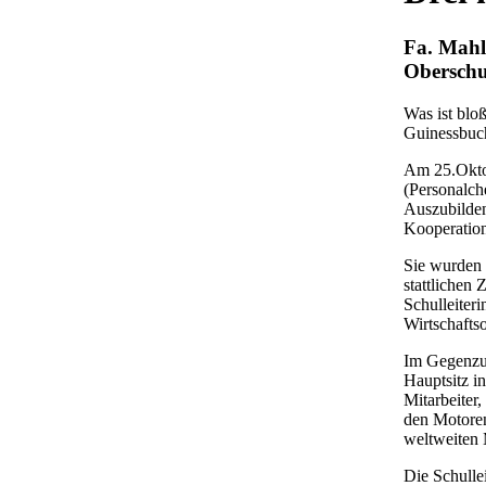
Fa. Mahl
Oberschul
Was ist bloß
Guinessbuch
Am 25.Oktob
(Personalch
Auszubilden
Kooperation
Sie wurden 
stattlichen 
Schulleiteri
Wirtschafts
Im Gegenzug
Hauptsitz i
Mitarbeiter
den Motoren
weltweiten 
Die Schullei