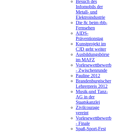
Besuch des
Infomobils der
Metall- und
Elektroindustrie
Die 8c beim rbb-
Fernsehen
AIDS-
Präventionstag
Kunstprojekt im
CJD geht weiter
Ausbildungsbörse
im MAFZ
Vorlesewettbewerb
- Zwischenrunde
Pauline 2012
Brandenburgischer
Lehrerpreis 2012
Musik-und Tanz-
AG in der
Staatskanzlei
Zivilcourage
vereint
Vorlesewettbewerb
- Finale
Spaß-Sport-Fest