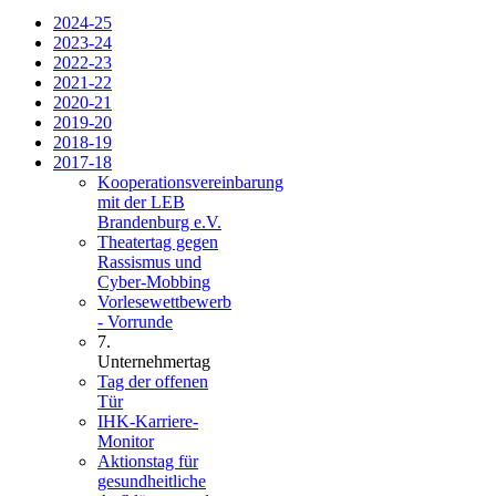
2024-25
2023-24
2022-23
2021-22
2020-21
2019-20
2018-19
2017-18
Kooperationsvereinbarung
mit der LEB
Brandenburg e.V.
Theatertag gegen
Rassismus und
Cyber-Mobbing
Vorlesewettbewerb
- Vorrunde
7.
Unternehmertag
Tag der offenen
Tür
IHK-Karriere-
Monitor
Aktionstag für
gesundheitliche