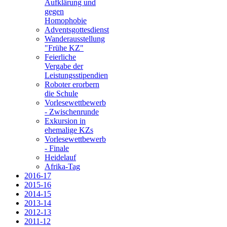
Aufklärung und
gegen
Homophobie
Adventsgottesdienst
Wanderausstellung
"Frühe KZ"
Feierliche
Vergabe der
Leistungsstipendien
Roboter erorbern
die Schule
Vorlesewettbewerb
- Zwischenrunde
Exkursion in
ehemalige KZs
Vorlesewettbewerb
- Finale
Heidelauf
Afrika-Tag
2016-17
2015-16
2014-15
2013-14
2012-13
2011-12