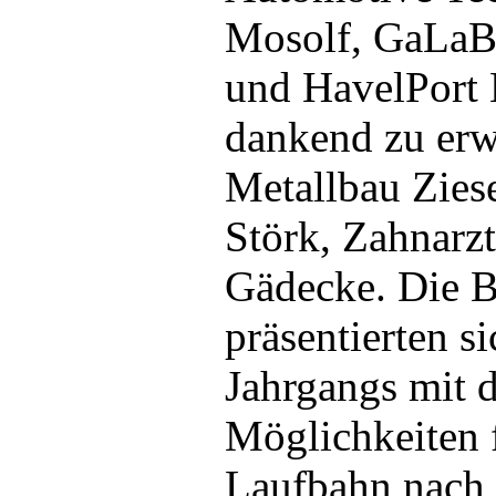
Mosolf, GaLaBa
und HavelPort 
dankend zu er
Metallbau Zies
Störk, Zahnarzt
Gädecke. Die B
präsentierten s
Jahrgangs mit 
Möglichkeiten f
Laufbahn nach 