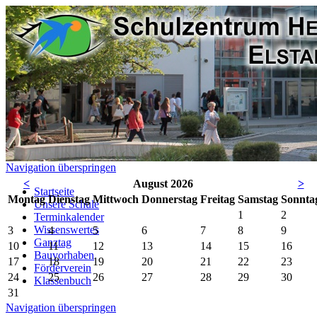
Navigation überspringen
<
August 2026
>
Startseite
Mo
ntag
Di
enstag
Mi
ttwoch
Do
nnerstag
Fr
eitag
Sa
mstag
So
nnta
Unsere Schule
1
2
Terminkalender
Wissenswertes
3
4
5
6
7
8
9
Ganztag
10
11
12
13
14
15
16
Bauvorhaben
17
18
19
20
21
22
23
Förderverein
24
25
26
27
28
29
30
Klassenbuch
31
Navigation überspringen