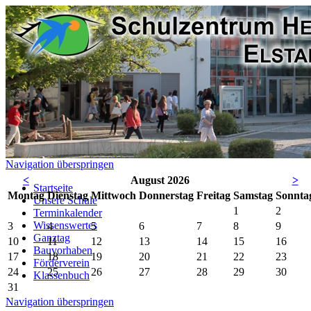
Navigation überspringen
<
August 2026
>
Startseite
Mo
ntag
Di
enstag
Mi
ttwoch
Do
nnerstag
Fr
eitag
Sa
mstag
So
nnta
Unsere Schule
1
2
Terminkalender
Wissenswertes
3
4
5
6
7
8
9
Ganztag
10
11
12
13
14
15
16
Bauvorhaben
17
18
19
20
21
22
23
Förderverein
24
25
26
27
28
29
30
Klassenbuch
31
Navigation überspringen