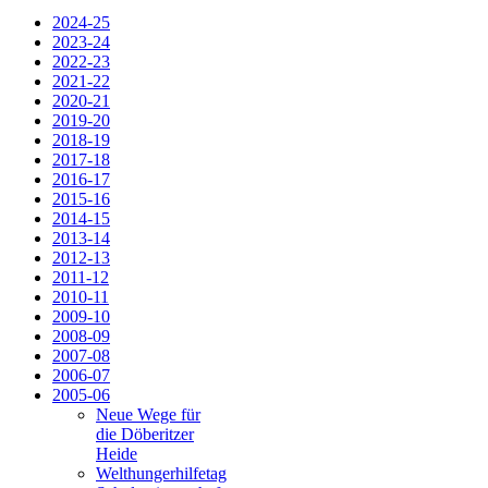
2024-25
2023-24
2022-23
2021-22
2020-21
2019-20
2018-19
2017-18
2016-17
2015-16
2014-15
2013-14
2012-13
2011-12
2010-11
2009-10
2008-09
2007-08
2006-07
2005-06
Neue Wege für
die Döberitzer
Heide
Welthungerhilfetag