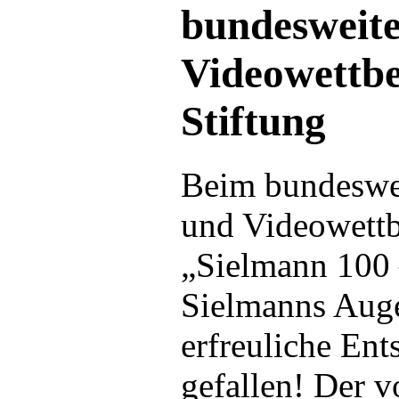
bundesweite
Videowettb
Stiftung
Beim bundeswe
und Videowett
„Sielmann 100 
Sielmanns Auge
erfreuliche En
gefallen! Der v