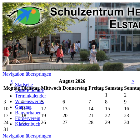
Navigation überspringen
<
August 2026
>
Startseite
Mo
ntag
Di
enstag
Mi
ttwoch
Do
nnerstag
Fr
eitag
Sa
mstag
So
nnta
Unsere Schule
1
2
Terminkalender
Wissenswertes
3
4
5
6
7
8
9
Ganztag
10
11
12
13
14
15
16
Bauvorhaben
17
18
19
20
21
22
23
Förderverein
24
25
26
27
28
29
30
Klassenbuch
31
Navigation überspringen