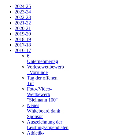
2024-25
2023-24
2022-23
2021-22
2020-21
2019-20
2018-19
2017-18
2016-17
6.
Unternehmertag
Vorlesewettbewerb
- Vorrunde
Tag der offenen
Tür
Foto-/Video-
Wettbewerb
"Sielmann 100"
Neues
Whiteboard dank
Sponsor
Auszeichnung der
Leistungsstipendiaten
Athletik-