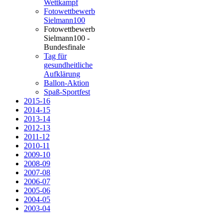
Wettkampf
Fotowettbewerb
Sielmann100
Fotowettbewerb
Sielmann100 -
Bundesfinale
Tag für
gesundheitliche
Aufklärung
Ballon-Aktion
Spaß-Sportfest
2015-16
2014-15
2013-14
2012-13
2011-12
2010-11
2009-10
2008-09
2007-08
2006-07
2005-06
2004-05
2003-04