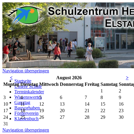
Navigation überspringen
<
August 2026
>
Startseite
Mo
ntag
Di
enstag
Mi
ttwoch
Do
nnerstag
Fr
eitag
Sa
mstag
So
nnta
Unsere Schule
1
2
Terminkalender
Wissenswertes
3
4
5
6
7
8
9
Ganztag
10
11
12
13
14
15
16
Bauvorhaben
17
18
19
20
21
22
23
Förderverein
24
25
26
27
28
29
30
Klassenbuch
31
Navigation überspringen