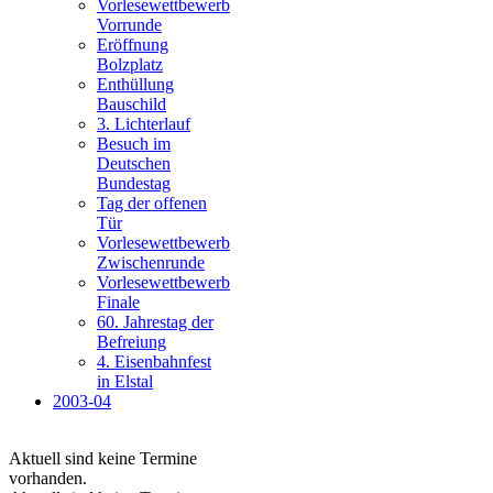
Vorlesewettbewerb
Vorrunde
Eröffnung
Bolzplatz
Enthüllung
Bauschild
3. Lichterlauf
Besuch im
Deutschen
Bundestag
Tag der offenen
Tür
Vorlesewettbewerb
Zwischenrunde
Vorlesewettbewerb
Finale
60. Jahrestag der
Befreiung
4. Eisenbahnfest
in Elstal
2003-04
Aktuell sind keine Termine
vorhanden.