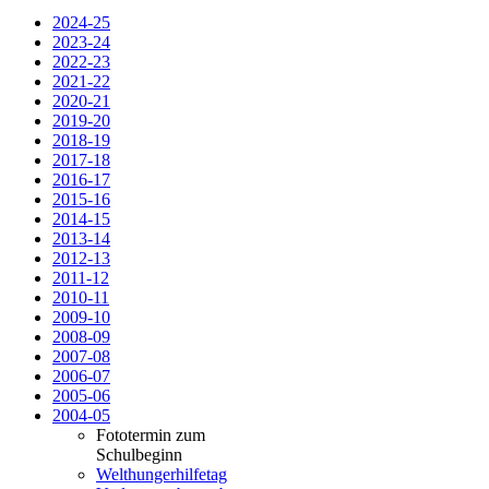
2024-25
2023-24
2022-23
2021-22
2020-21
2019-20
2018-19
2017-18
2016-17
2015-16
2014-15
2013-14
2012-13
2011-12
2010-11
2009-10
2008-09
2007-08
2006-07
2005-06
2004-05
Fototermin zum
Schulbeginn
Welthungerhilfetag