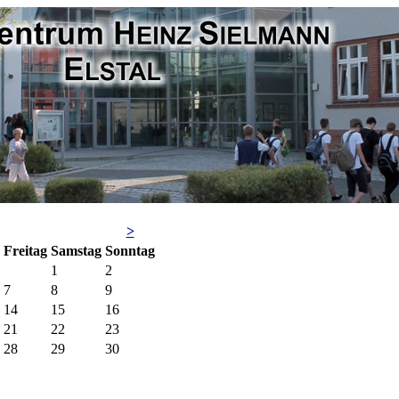
>
Fr
eitag
Sa
mstag
So
nntag
1
2
7
8
9
14
15
16
21
22
23
28
29
30