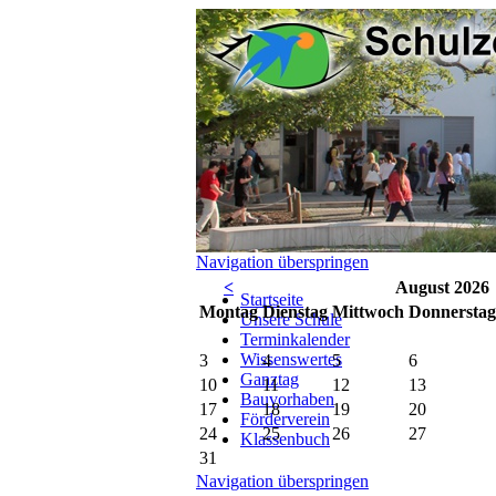
Navigation überspringen
<
August 2026
Startseite
Mo
ntag
Di
enstag
Mi
ttwoch
Do
nnerstag
Unsere Schule
Terminkalender
Wissenswertes
3
4
5
6
Ganztag
10
11
12
13
Bauvorhaben
17
18
19
20
Förderverein
24
25
26
27
Klassenbuch
31
Navigation überspringen