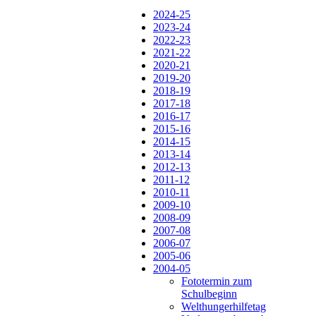
2024-25
2023-24
2022-23
2021-22
2020-21
2019-20
2018-19
2017-18
2016-17
2015-16
2014-15
2013-14
2012-13
2011-12
2010-11
2009-10
2008-09
2007-08
2006-07
2005-06
2004-05
Fototermin zum
Schulbeginn
Welthungerhilfetag