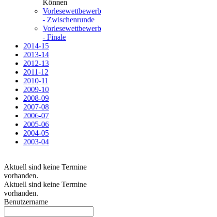
Können
Vorlesewettbewerb
- Zwischenrunde
Vorlesewettbewerb
- Finale
2014-15
2013-14
2012-13
2011-12
2010-11
2009-10
2008-09
2007-08
2006-07
2005-06
2004-05
2003-04
Aktuell sind keine Termine
vorhanden.
Aktuell sind keine Termine
vorhanden.
Benutzername