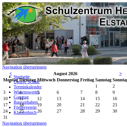
Navigation überspringen
<
August 2026
>
Startseite
Mo
ntag
Di
enstag
Mi
ttwoch
Do
nnerstag
Fr
eitag
Sa
mstag
So
nnta
Unsere Schule
1
2
Terminkalender
Wissenswertes
3
4
5
6
7
8
9
Ganztag
10
11
12
13
14
15
16
Bauvorhaben
17
18
19
20
21
22
23
Förderverein
24
25
26
27
28
29
30
Klassenbuch
31
Navigation überspringen