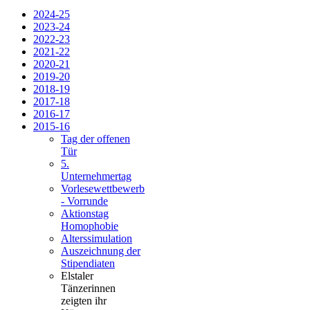
2024-25
2023-24
2022-23
2021-22
2020-21
2019-20
2018-19
2017-18
2016-17
2015-16
Tag der offenen
Tür
5.
Unternehmertag
Vorlesewettbewerb
- Vorrunde
Aktionstag
Homophobie
Alterssimulation
Auszeichnung der
Stipendiaten
Elstaler
Tänzerinnen
zeigten ihr