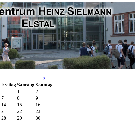
>
Fr
eitag
Sa
mstag
So
nntag
1
2
7
8
9
14
15
16
21
22
23
28
29
30