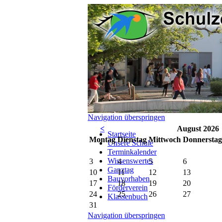
Navigation überspringen
<
August 2026
Startseite
Mo
ntag
Di
enstag
Mi
ttwoch
Do
nnerstag
Unsere Schule
Terminkalender
Wissenswertes
3
4
5
6
Ganztag
10
11
12
13
Bauvorhaben
17
18
19
20
Förderverein
24
25
26
27
Klassenbuch
31
Navigation überspringen