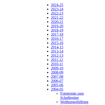
2024-25
2023-24
2022-23
2021-22
2020-21
2019-20
2018-19
2017-18
2016-17
2015-16
2014-15
2013-14
2012-13
2011-12
2010-11
2009-10
2008-09
2007-08
2006-07
2005-06
2004-05
Fototermin zum
Schulbeginn
Welthungerhilfetag