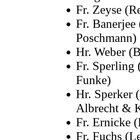
Fr. Zeyse (R
Fr. Banerjee
Poschmann)
Hr. Weber (B
Fr. Sperling 
Funke)
Hr. Sperker 
Vor der Dreifeld-Sporthalle führt Fra
Albrecht & 
(v.l.n.r.: Hr. Werner, Fr. Sperling, Hr
Schollän und Hr. Funke).
Fr. Ernicke (
Fr. Fuchs (L