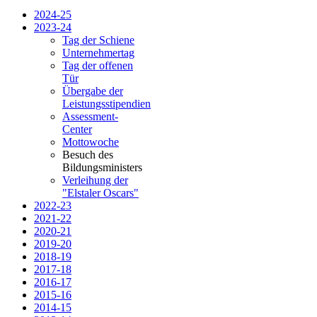
2024-25
2023-24
Tag der Schiene
Unternehmertag
Tag der offenen
Tür
Übergabe der
Leistungsstipendien
Assessment-
Center
Mottowoche
Besuch des
Bildungsministers
Verleihung der
"Elstaler Oscars"
2022-23
2021-22
2020-21
2019-20
2018-19
2017-18
2016-17
2015-16
2014-15