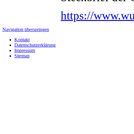
Abschließend präsentieren Herr Bäker 
insgesamt 4,5 Hektar groß ist und per
https://www.wu
hätte.
Navigation überspringen
Kontakt
Datenschutzerklärung
Impressum
Sitemap