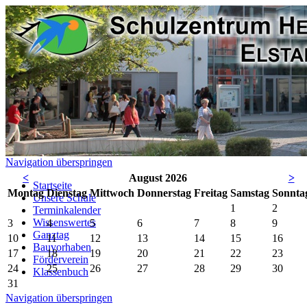
Navigation überspringen
<
August 2026
>
Startseite
Mo
ntag
Di
enstag
Mi
ttwoch
Do
nnerstag
Fr
eitag
Sa
mstag
So
nnta
Unsere Schule
1
2
Terminkalender
Wissenswertes
3
4
5
6
7
8
9
Ganztag
10
11
12
13
14
15
16
Bauvorhaben
17
18
19
20
21
22
23
Förderverein
24
25
26
27
28
29
30
Klassenbuch
31
Navigation überspringen