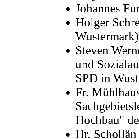
Johannes Fu
Holger Schre
Wustermark)
Steven Werne
und Sozialau
Frau Mühlhausen, die Bauherrin bzw.
SPD in Wust
Wustermark, präsentiert unseren Besuch
Fr. Mühlhaus
Sachgebiets
Hochbau" de
Hr. Schollän