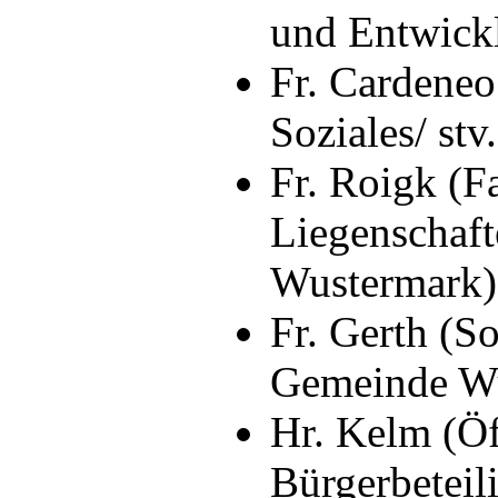
und Entwick
Fr. Cardeneo
Soziales/ stv
Fr. Roigk (F
Liegenschaft
Wustermark)
Der Bildungsminister zeigt sich beein
Fr. Gerth (S
und der Schule zu dem gelungenen Pro
Gemeinde W
Hr. Kelm (Öf
Bürgerbetei