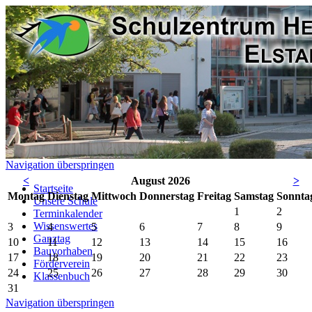
Navigation überspringen
<
August 2026
>
Startseite
Mo
ntag
Di
enstag
Mi
ttwoch
Do
nnerstag
Fr
eitag
Sa
mstag
So
nnta
Unsere Schule
1
2
Terminkalender
Wissenswertes
3
4
5
6
7
8
9
Ganztag
10
11
12
13
14
15
16
Bauvorhaben
17
18
19
20
21
22
23
Förderverein
24
25
26
27
28
29
30
Klassenbuch
31
Navigation überspringen