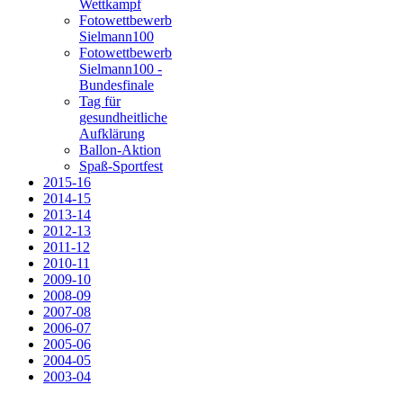
Wettkampf
Fotowettbewerb
Sielmann100
Fotowettbewerb
Sielmann100 -
Bundesfinale
Tag für
gesundheitliche
Aufklärung
Ballon-Aktion
Spaß-Sportfest
2015-16
2014-15
2013-14
2012-13
2011-12
2010-11
2009-10
2008-09
2007-08
2006-07
2005-06
2004-05
2003-04