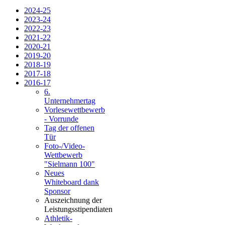
2024-25
2023-24
2022-23
2021-22
2020-21
2019-20
2018-19
2017-18
2016-17
6.
Unternehmertag
Vorlesewettbewerb
- Vorrunde
Tag der offenen
Tür
Foto-/Video-
Wettbewerb
"Sielmann 100"
Neues
Whiteboard dank
Sponsor
Auszeichnung der
Leistungsstipendiaten
Athletik-